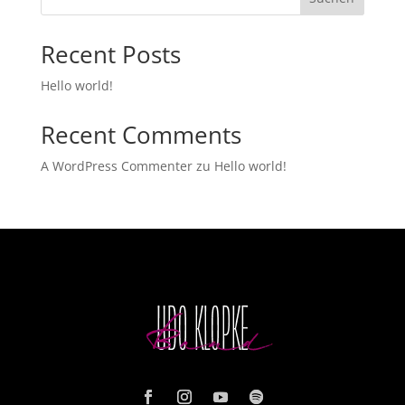
a
t
Recent Posts
i
v
Hello world!
e
:
Recent Comments
A WordPress Commenter
zu
Hello world!