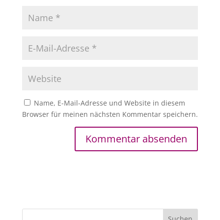
Name, E-Mail-Adresse und Website in diesem
Browser für meinen nächsten Kommentar speichern.
A
l
t
e
r
n
Suchen